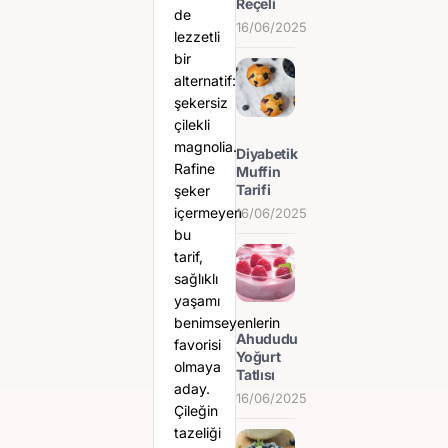
Reçeli
de
16/06/2025
lezzetli
bir
alternatif:
şekersiz
çilekli
magnolia.
Diyabetik
Rafine
Muffin
Tarifi
şeker
içermeyen
16/06/2025
bu
tarif,
sağlıklı
yaşamı
benimseyenlerin
Ahududu
favorisi
Yoğurt
olmaya
Tatlısı
aday.
16/06/2025
Çileğin
tazeliği