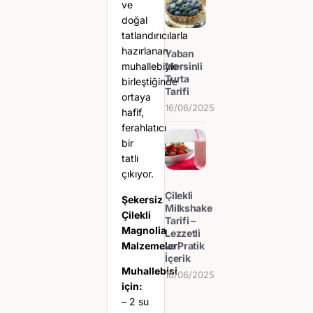
ve
doğal
tatlandırıcılarla
hazırlanan
Yaban
Mersinli
muhallebiyle
Turta
birleştiğinde
Tarifi
ortaya
16/06/2025
hafif,
ferahlatıcı
bir
tatlı
çıkıyor.
Çilekli
Şekersiz
Milkshake
Çilekli
Tarifi –
Magnolia
Lezzetli
Malzemeleri
ve Pratik
İçerik
Muhallebisi
16/06/2025
için:
– 2 su