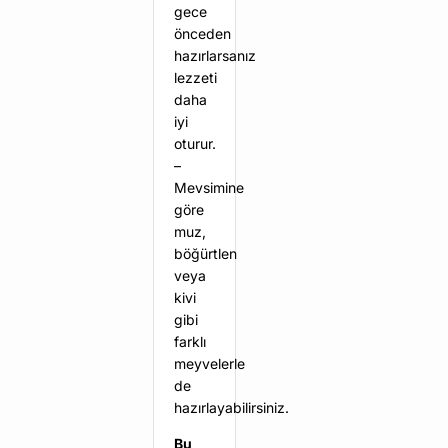
gece
önceden
hazırlarsanız
lezzeti
daha
iyi
oturur.
–
Mevsimine
göre
muz,
böğürtlen
veya
kivi
gibi
farklı
meyvelerle
de
hazırlayabilirsiniz.
Bu