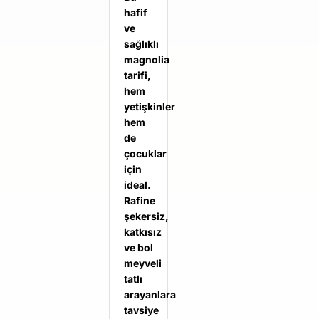
hafif
ve
sağlıklı
magnolia
tarifi,
hem
yetişkinler
hem
de
çocuklar
için
ideal.
Rafine
şekersiz,
katkısız
ve bol
meyveli
tatlı
arayanlara
tavsiye