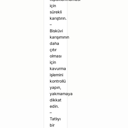
için
sürekli
karıştırın.
–
Bisküvi
karışımının
daha
çıtır
olması
için
kavurma
işlemini
kontrollü
yapın,
yakmamaya
dikkat
edin.
–
Tatlıyı
bir