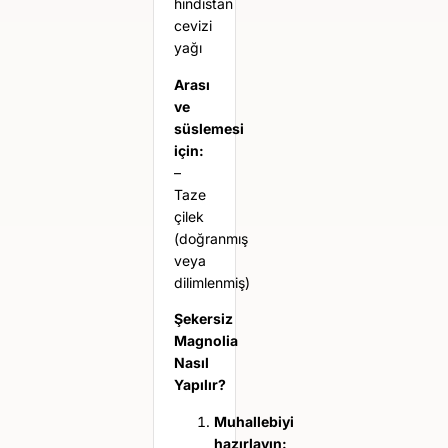
hindistan
cevizi
yağı
Arası
ve
süslemesi
için:
–
Taze
çilek
(doğranmış
veya
dilimlenmiş)
Şekersiz
Magnolia
Nasıl
Yapılır?
Muhallebiyi
hazırlayın: