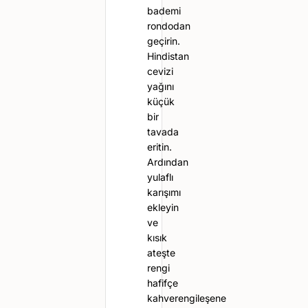
bademi
rondodan
geçirin.
Hindistan
cevizi
yağını
küçük
bir
tavada
eritin.
Ardından
yulaflı
karışımı
ekleyin
ve
kısık
ateşte
rengi
hafifçe
kahverengileşene