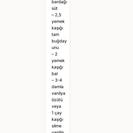
bardağı
süt
– 2,5
yemek
kaşığı
tam
buğday
unu
– 2
yemek
kaşığı
bal
– 3-4
damla
vanilya
özütü
veya
1 çay
kaşığı
silme
vanilin