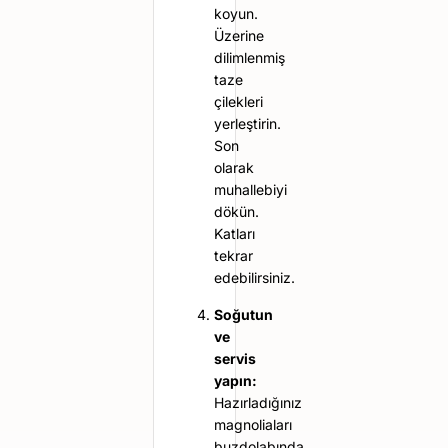
koyun.
Üzerine
dilimlenmiş
taze
çilekleri
yerleştirin.
Son
olarak
muhallebiyi
dökün.
Katları
tekrar
edebilirsiniz.
Soğutun
ve
servis
yapın:
Hazırladığınız
magnoliaları
buzdolabında