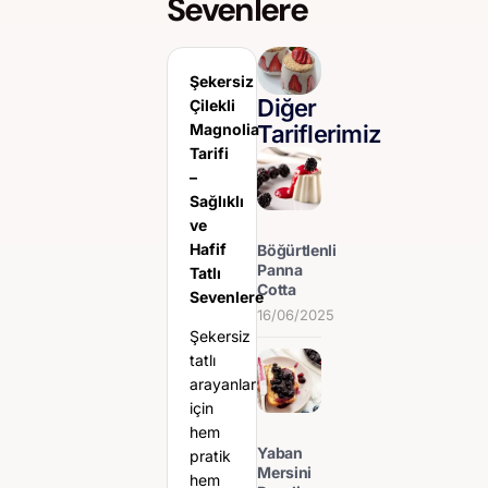
Sevenlere
Şekersiz
Diğer
Çilekli
Tariflerimiz
Magnolia
Tarifi
–
Sağlıklı
ve
Hafif
Böğürtlenli
Panna
Tatlı
Cotta
Sevenlere
16/06/2025
Şekersiz
tatlı
arayanlar
için
hem
Yaban
pratik
Mersini
hem